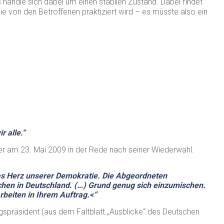
s handle sich dabei um einen stabilen Zustand. Dabei findet
ie von den Betroffenen praktiziert wird – es müsste also ein
r alle.“
r am 23. Mai 2009 in der Rede nach seiner Wiederwahl.
as Herz unserer Demokratie. Die Abgeordneten
hen in Deutschland. (…) Grund genug sich einzumischen.
beiten in Ihrem Auftrag.<“
spräsident (aus dem Faltblatt „Ausblicke“ des Deutschen