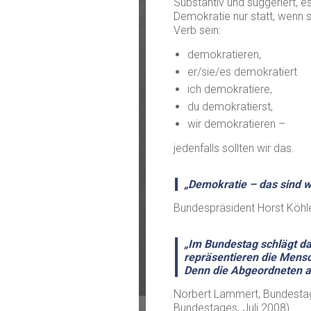
Substantiv und suggeriert, e
Demokratie nur statt, wenn s
Verb sein:
demokratieren,
er/sie/es demokratiert
ich demokratiere,
du demokratierst,
wir demokratieren –
jedenfalls sollten wir das.
„Demokratie – das sind wi
Bundespräsident Horst Köhle
„Im Bundestag schlägt d
repräsentieren die Mensc
Denn die Abgeordneten ar
Norbert Lammert, Bundestag
Bundestages, Juli 2008)