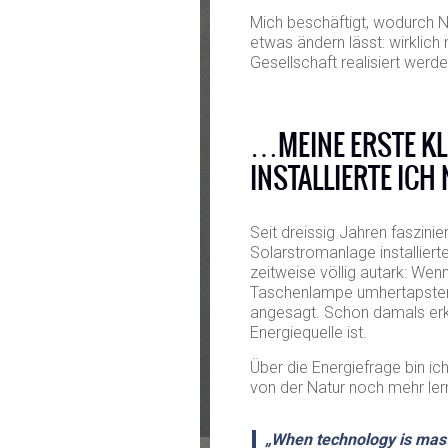
Mich beschäftigt, wodurch Na
etwas ändern lässt: wirklic
Gesellschaft realisiert werd
…MEINE ERSTE K
INSTALLIERTE ICH
Seit dreissig Jahren faszinie
Solarstromanlage installiert
zeitweise völlig autark: Wen
Taschenlampe umhertapsten,
angesagt. Schon damals erka
Energiequelle ist.
Über die Energiefrage bin ich
von der Natur noch mehr ler
„When technology is maste