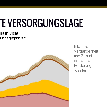
TE VERSORGUNGSLAGE
st in Sicht
 Energiepreise
Bild links:
Vergangenheit
und Zukunft
der weltweiten
Förderung
fossiler