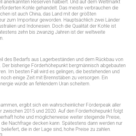
ell anerkannten Reserven halbiert. Und auf dem Weltmarkt
r geförderten Kohle gehandelt. Das meiste verbrauchen die
chen ist auch China, das Land mit der größten
ur zum Importeur geworden. Hauptsächlich zwei Länder
tralien und Indonesien. Doch die Qualität der Kohle ist
testens zehn bis zwanzig Jahren ist der weltweite
n.
 Teil des Bedarfs aus Lagerbeständen und dem Rückbau von
 Der bisherige Förderhöhepunkt bergmännisch abgebauten
en. Im besten Fall wird es gelingen, die bestehenden und
noch einige Zeit mit Brennstäben zu versorgen. Ein
ergie würde an fehlendem Uran scheitern.
ammen, ergibt sich ein wahrscheinlicher Förderpeak aller
er zwischen 2015 und 2020. Auf den Förderhöhepunkt folgt
erhaft hohe und möglicherweise weiter steigende Preise,
r die Nachfrage decken kann. Spätestens dann werden nur
eliefert, die in der Lage sind, hohe Preise zu zahlen.
13