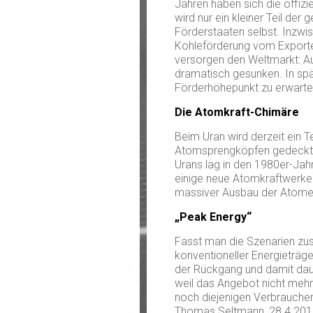
Jahren haben sich die offizi
wird nur ein kleiner Teil de
Förderstaaten selbst. Inzwis
Kohleförderung vom Exporte
versorgen den Weltmarkt: Aus
dramatisch gesunken. In spä
Förderhöhepunkt zu erwarte
Die Atomkraft-Chimäre
Beim Uran wird derzeit ein
Atomsprengköpfen gedeckt.
Urans lag in den 1980er-Jahr
einige neue Atomkraftwerke 
massiver Ausbau der Atomen
„Peak Energy“
Fasst man die Szenarien zus
konventioneller Energieträg
der Rückgang und damit dau
weil das Angebot nicht meh
noch diejenigen Verbraucher b
Thomas Seltmann, 28.4.20