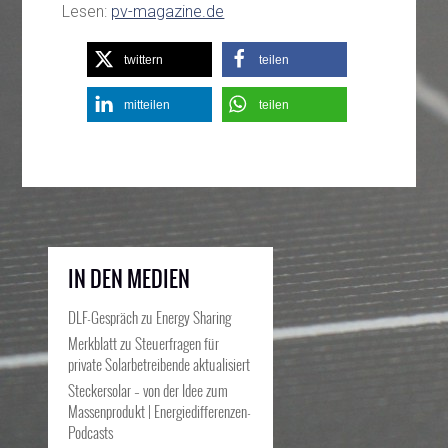
Lesen:
pv-magazine.de
twittern
teilen
mitteilen
teilen
IN DEN MEDIEN
DLF-Gespräch zu Energy Sharing
Merkblatt zu Steuerfragen für
private Solarbetreibende aktualisiert
Steckersolar – von der Idee zum
Massenprodukt | Energiedifferenzen-
Podcasts