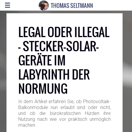
LEGAL ODER ILLEGAL
– STECKER-SOLAR-
GERÄTE IM
LABYRINTH DER
NORMUNG
In dem Artikel erfahren Sie, ob Photovoltaik-
Balkonmodule nun erlaubt sind oder nicht,
und ob die bürokratischen Hürden ihre
Nutzung nach wie vor praktisch unmöglich
machen.